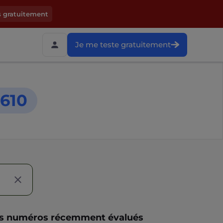
s gratuitement
Je me teste gratuitement
610
s numéros récemment évalués