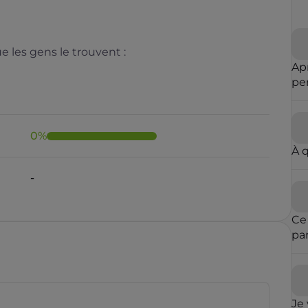
 les gens le trouvent :
Ap
pe
m'
0
%
À 
-
Ce
pa
ent
est
mê
des
Je 