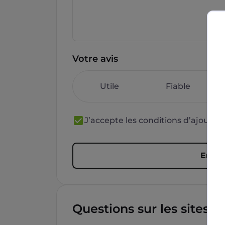
Votre avis
Utile
Fiable
J’accepte les conditions d’ajout 
Envoy
Questions sur les sites f