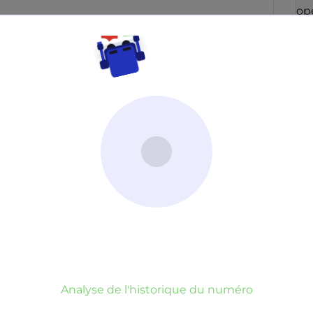
con
opé
49
fai
co
ré
men
qu
Po
in
aup
con
Irl
op
par
Neutre
Gênant
Dangereux
vou
blo
d’un commentaire
er commentaire
rauduleux
Analyse de l'historique du numéro