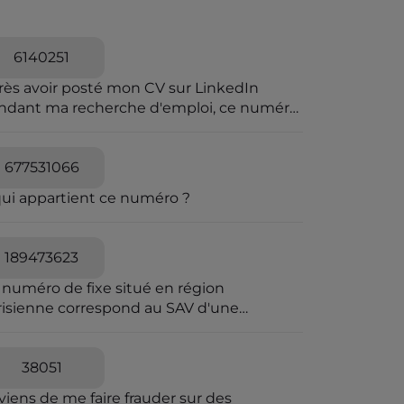
6140251
rès avoir posté mon CV sur LinkedIn
ndant ma recherche d'emploi, ce numéro
a harcelé et menacer de viol
677531066
qui appartient ce numéro ?
189473623
 numéro de fixe situé en région
risienne correspond au SAV d'une
reprise frauduleuse dont le siège fiscal
 situé en Irlande. Envoi-Reco utilise les
mes codes couleurs que La Poste pour
38051
 envois de courrier en AR. Elle joue sur la
viens de me faire frauder sur des