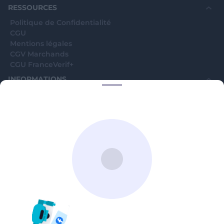
RESSOURCES
Politique de Confidentialité
CGU
Mentions légales
CGV Marchands
CGU FranceVerif+
INFORMATIONS
Catégories
Marchands
Signaler une arnaque
Blog
A PROPOS
Aide
Comment ça marche ?
Contact support utilisateurs
support@franceverif.fr
©WebVerif SAS au capital de 851 000€ • RCS de Paris 884750035 17