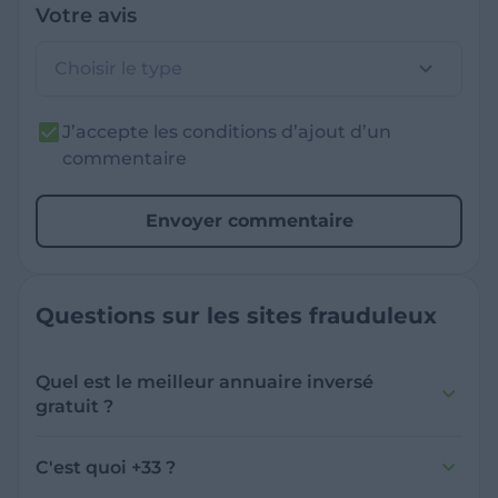
Votre avis
Choisir le type
J’accepte les conditions d’ajout d’un
commentaire
Envoyer commentaire
Questions sur les sites frauduleux
Quel est le meilleur annuaire inversé
gratuit ?
France Verif inclut une fonctionnalité de
recherche de numéro inversée qui est efficace
C'est quoi +33 ?
et gratuite pour identifier les appelants
L'indicatif +33 est le code téléphonique