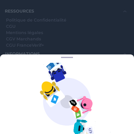
souhaite voir avec vous si elles sont avérées car
elles sont bloquées en attente. C'est un leurre.
RESSOURCES
Politique de Confidentialité
CGU
Mentions légales
CGV Marchands
CGU FranceVerif+
INFORMATIONS
Catégories
Marchands
Signaler une arnaque
Blog
A PROPOS
Aide
Comment ça marche ?
Contact support utilisateurs
support@franceverif.fr