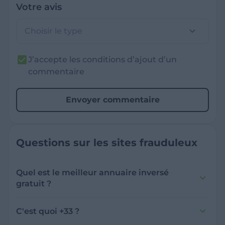
Votre avis
Choisir le type
J’accepte les conditions d’ajout d’un
commentaire
Envoyer commentaire
Questions sur les sites frauduleux
Quel est le meilleur annuaire inversé
gratuit ?
France Verif inclut une fonctionnalité de
recherche de numéro inversée qui est efficace
C'est quoi +33 ?
et gratuite pour identifier les appelants
L'indicatif +33 est le code téléphonique