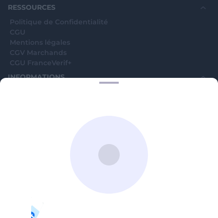
RESSOURCES
Politique de Confidentialité
CGU
Mentions légales
CGV Marchands
CGU FranceVerif+
INFORMATIONS
Catégories
Marchands
Signaler une arnaque
Blog
A PROPOS
Aide
Comment ça marche ?
Contact support utilisateurs
support@franceverif.fr
©WebVerif SAS au capital de 851 000€ • RCS de Paris 884750035 17