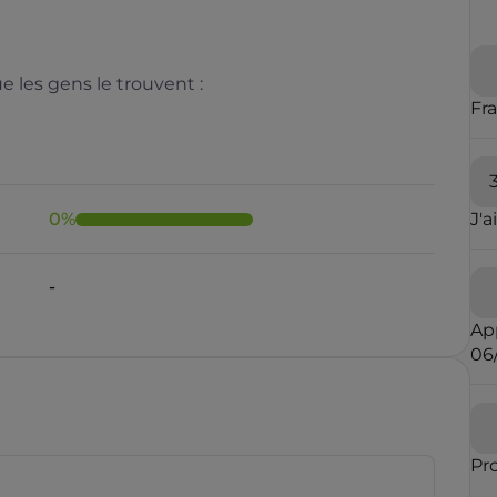
 les gens le trouvent :
Fr
0
%
J'a
-
Ap
06
Pr