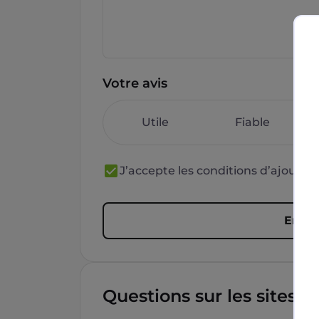
Votre avis
Utile
Fiable
J’accepte les conditions d’ajout 
Envoy
Questions sur les sites f