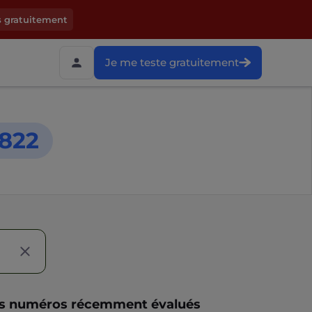
s gratuitement
Je me teste gratuitement
822
s numéros récemment évalués