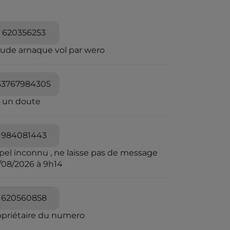
620356253
aude arnaque vol par wero
33767984305
i un doute
984081443
pel inconnu , ne laisse pas de message
/08/2026 à 9h14
620560858
opriétaire du numero