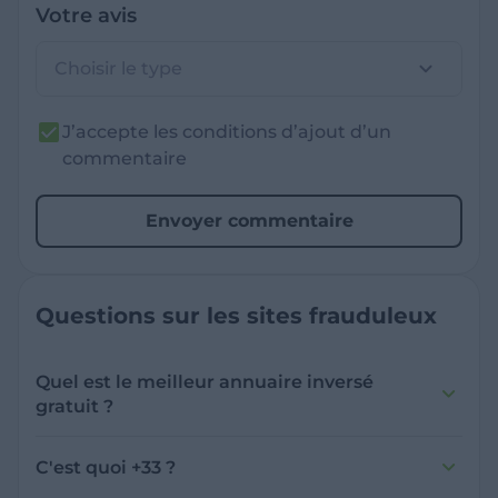
Votre avis
Choisir le type
J’accepte les conditions d’ajout d’un
commentaire
Envoyer commentaire
Questions sur les sites frauduleux
Quel est le meilleur annuaire inversé
gratuit ?
France Verif inclut une fonctionnalité de
recherche de numéro inversée qui est efficace
C'est quoi +33 ?
et gratuite pour identifier les appelants
L'indicatif +33 est le code téléphonique