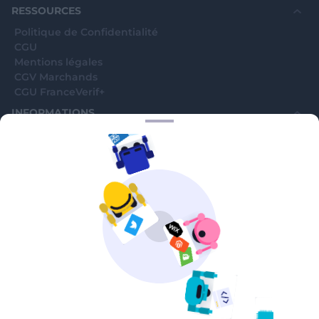
RESSOURCES
Politique de Confidentialité
CGU
Mentions légales
CGV Marchands
CGU FranceVerif+
INFORMATIONS
Catégories
Marchands
Signaler une arnaque
Blog
A PROPOS
Aide
Comment ça marche ?
Contact support utilisateurs
support@franceverif.fr
©WebVerif SAS au capital de 851 000€ • RCS de Paris 884750035 17