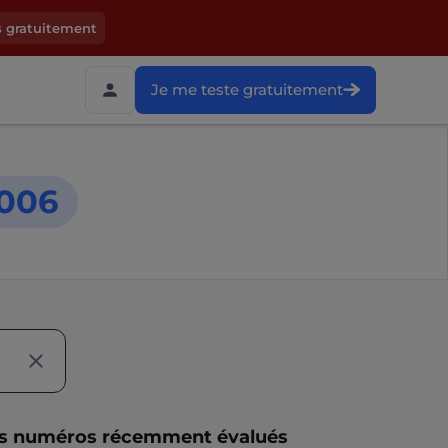
s gratuitement
Je me teste gratuitement
006
s numéros récemment évalués