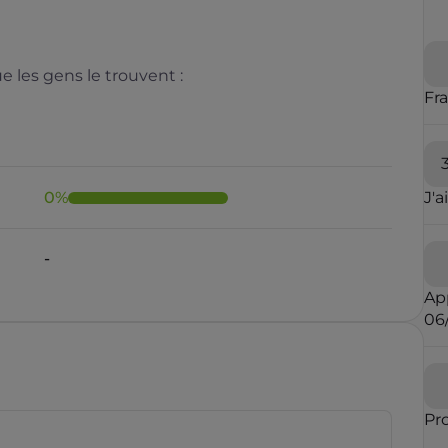
 les gens le trouvent :
Fr
0
%
J'a
Il y a moins de 1 minute
Ap
06
rauduleux
Pr