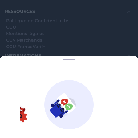
souhaite voir avec vous si elles sont avérées car
elles sont bloquées en attente. C'est un leurre.
RESSOURCES
Politique de Confidentialité
CGU
Mentions légales
CGV Marchands
CGU FranceVerif+
INFORMATIONS
Catégories
Marchands
Signaler une arnaque
Blog
A PROPOS
Aide
Comment ça marche ?
Contact support utilisateurs
support@franceverif.fr