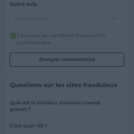
Votre avis
Choisir le type
J’accepte les conditions d’ajout d’un
commentaire
Envoyer commentaire
Questions sur les sites frauduleux
Quel est le meilleur annuaire inversé
gratuit ?
France Verif inclut une fonctionnalité de
recherche de numéro inversée qui est efficace
C'est quoi +33 ?
et gratuite pour identifier les appelants
L'indicatif +33 est le code téléphonique