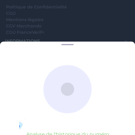
Politique de Confidentialité
CGU
Mentions légales
CGV Marchands
CGU FranceVerif+
INFORMATIONS
Catégories
Marchands
Signaler une arnaque
Blog
A PROPOS
Aide
Comment ça marche ?
Contact support utilisateurs
support@franceverif.fr
©WebVerif SAS au capital de 851 000€ • RCS de Paris 884750035 17
avenue Jean Moulin, 93100 Montreuil, France
Analyse de l'historique du numéro