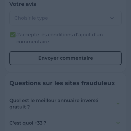
Votre avis
Choisir le type
J’accepte les conditions d’ajout d’un
commentaire
Envoyer commentaire
Questions sur les sites frauduleux
Quel est le meilleur annuaire inversé
gratuit ?
France Verif inclut une fonctionnalité de
recherche de numéro inversée qui est efficace
C'est quoi +33 ?
et gratuite pour identifier les appelants
L'indicatif +33 est le code téléphonique