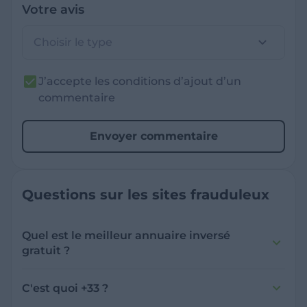
Votre avis
Choisir le type
J’accepte les conditions d’ajout d’un
commentaire
Envoyer commentaire
Questions sur les sites frauduleux
Quel est le meilleur annuaire inversé
gratuit ?
France Verif inclut une fonctionnalité de
recherche de numéro inversée qui est efficace
C'est quoi +33 ?
et gratuite pour identifier les appelants
L'indicatif +33 est le code téléphonique