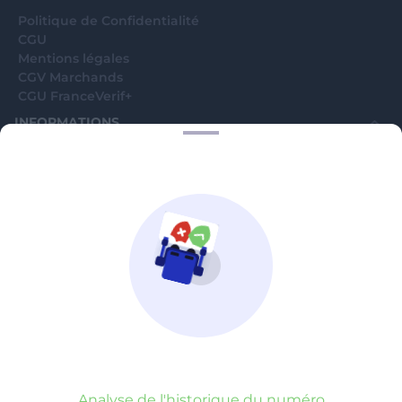
Politique de Confidentialité
CGU
Mentions légales
CGV Marchands
CGU FranceVerif+
INFORMATIONS
Catégories
Marchands
Signaler une arnaque
Blog
A PROPOS
Aide
Comment ça marche ?
Contact support utilisateurs
support@franceverif.fr
©WebVerif SAS au capital de 851 000€ • RCS de Paris 884750035 17
avenue Jean Moulin, 93100 Montreuil, France
Analyse de l'historique du numéro