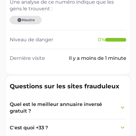
Une analyse de ce numéro indique que les
gens le trouvent :
Neutre
Niveau de danger
0
%
Dernière visite
Il y a moins de 1 minute
Questions sur les sites frauduleux
Quel est le meilleur annuaire inversé
gratuit ?
France Verif inclut une fonctionnalité de
recherche de numéro inversée qui est efficace
C'est quoi +33 ?
et gratuite pour identifier les appelants
L'indicatif +33 est le code téléphonique