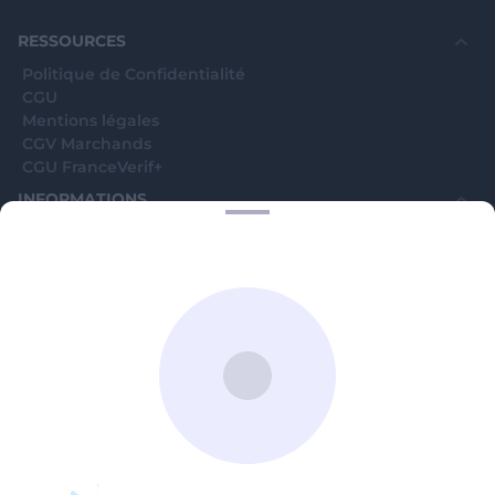
souhaite voir avec vous si elles sont avérées car
elles sont bloquées en attente. C'est un leurre.
RESSOURCES
Politique de Confidentialité
CGU
Mentions légales
CGV Marchands
CGU FranceVerif+
INFORMATIONS
Catégories
Marchands
Signaler une arnaque
Blog
A PROPOS
Aide
Comment ça marche ?
Contact support utilisateurs
support@franceverif.fr