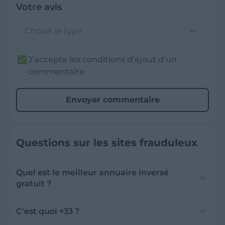
Votre avis
Choisir le type
J’accepte les conditions d’ajout d’un
commentaire
Envoyer commentaire
Questions sur les sites frauduleux
Quel est le meilleur annuaire inversé
gratuit ?
France Verif inclut une fonctionnalité de
recherche de numéro inversée qui est efficace
C'est quoi +33 ?
et gratuite pour identifier les appelants
L'indicatif +33 est le code téléphonique