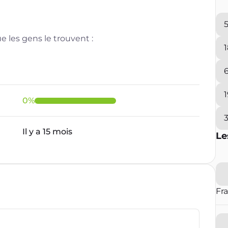
 les gens le trouvent :
0
%
Il y a 15 mois
Le
Fr