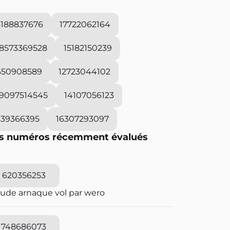
5188837676
17722062164
18573369528
15182150239
650908589
12723044102
19097514545
14107056123
339366395
16307293097
s numéros récemment évalués
620356253
aude arnaque vol par wero
748686073