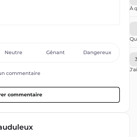
À 
Qu
Neutre
Gênant
Dangereux
J'a
d’un commentaire
er commentaire
rauduleux