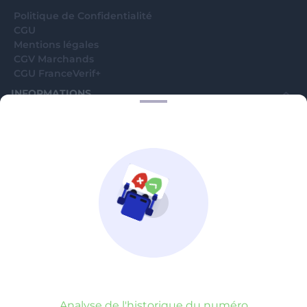
Politique de Confidentialité
CGU
Mentions légales
CGV Marchands
CGU FranceVerif+
INFORMATIONS
Catégories
Marchands
Signaler une arnaque
Blog
A PROPOS
Aide
Comment ça marche ?
Contact support utilisateurs
support@franceverif.fr
©WebVerif SAS au capital de 851 000€ • RCS de Paris 884750035 17
avenue Jean Moulin, 93100 Montreuil, France
Analyse de l'historique du numéro