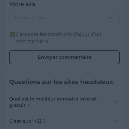
Votre avis
Choisir le type
J’accepte les conditions d’ajout d’un
commentaire
Envoyer commentaire
Questions sur les sites frauduleux
Quel est le meilleur annuaire inversé
gratuit ?
France Verif inclut une fonctionnalité de
recherche de numéro inversée qui est efficace
C'est quoi +33 ?
et gratuite pour identifier les appelants
L'indicatif +33 est le code téléphonique