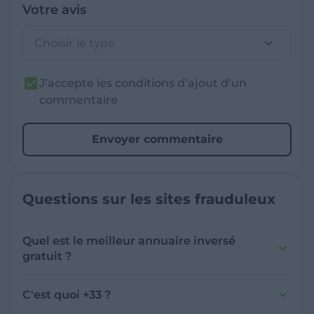
Votre avis
Choisir le type
J’accepte les conditions d’ajout d’un
commentaire
Envoyer commentaire
Questions sur les sites frauduleux
Quel est le meilleur annuaire inversé
gratuit ?
France Verif inclut une fonctionnalité de
recherche de numéro inversée qui est efficace
C'est quoi +33 ?
et gratuite pour identifier les appelants
L'indicatif +33 est le code téléphonique