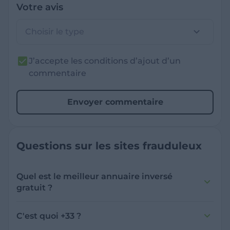
Votre avis
Choisir le type
J’accepte les conditions d’ajout d’un
commentaire
Envoyer commentaire
Questions sur les sites frauduleux
Quel est le meilleur annuaire inversé
gratuit ?
France Verif inclut une fonctionnalité de
recherche de numéro inversée qui est efficace
C'est quoi +33 ?
et gratuite pour identifier les appelants
L'indicatif +33 est le code téléphonique