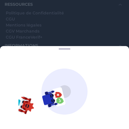
RESSOURCES
Politique de Confidentialité
CGU
Mentions légales
CGV Marchands
CGU FranceVerif+
INFORMATIONS
Catégories
Marchands
Signaler une arnaque
Blog
A PROPOS
Aide
Comment ça marche ?
Contact support utilisateurs
support@franceverif.fr
©WebVerif SAS au capital de 851 000€ • RCS de Paris 884750035 17