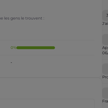
 les gens le trouvent :
J'a
0
%
Ap
06
Il y a moins de 1 minute
Pr
rauduleux
Fr