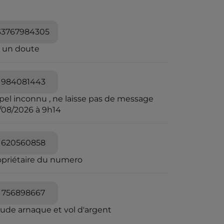
33767984305
i un doute
984081443
pel inconnu , ne laisse pas de message
/08/2026 à 9h14
620560858
opriétaire du numero
756898667
aude arnaque et vol d'argent