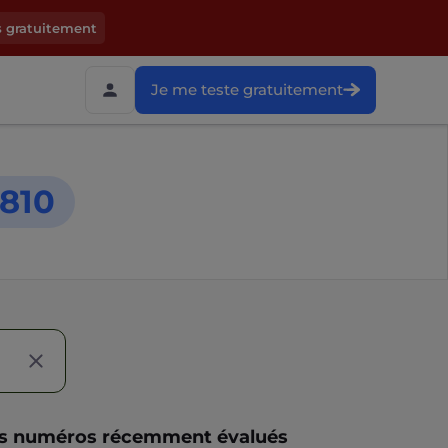
s gratuitement
Je me teste gratuitement
810
s numéros récemment évalués