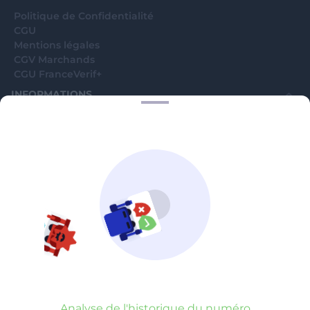
Politique de Confidentialité
CGU
Mentions légales
CGV Marchands
CGU FranceVerif+
INFORMATIONS
Catégories
Marchands
Signaler une arnaque
Blog
A PROPOS
Aide
Comment ça marche ?
Contact support utilisateurs
support@franceverif.fr
©WebVerif SAS au capital de 851 000€ • RCS de Paris 884750035 17
avenue Jean Moulin, 93100 Montreuil, France
Analyse de l'historique du numéro