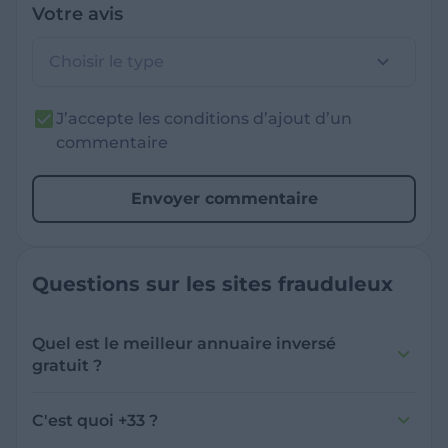
Votre avis
Choisir le type
J’accepte les conditions d’ajout d’un
commentaire
Envoyer commentaire
Questions sur les sites frauduleux
Quel est le meilleur annuaire inversé
gratuit ?
France Verif inclut une fonctionnalité de
recherche de numéro inversée qui est efficace
C'est quoi +33 ?
et gratuite pour identifier les appelants
L'indicatif +33 est le code téléphonique