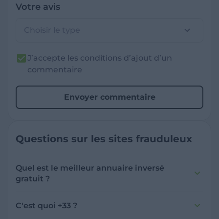
Votre avis
Choisir le type
J’accepte les conditions d’ajout d’un
commentaire
Envoyer commentaire
Questions sur les sites frauduleux
Quel est le meilleur annuaire inversé
gratuit ?
France Verif inclut une fonctionnalité de
recherche de numéro inversée qui est efficace
C'est quoi +33 ?
et gratuite pour identifier les appelants
L'indicatif +33 est le code téléphonique