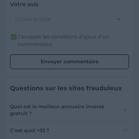
Votre avis
Choisir le type
J’accepte les conditions d’ajout d’un
commentaire
Envoyer commentaire
Questions sur les sites frauduleux
Quel est le meilleur annuaire inversé
gratuit ?
France Verif inclut une fonctionnalité de
recherche de numéro inversée qui est efficace
C'est quoi +33 ?
et gratuite pour identifier les appelants
L'indicatif +33 est le code téléphonique