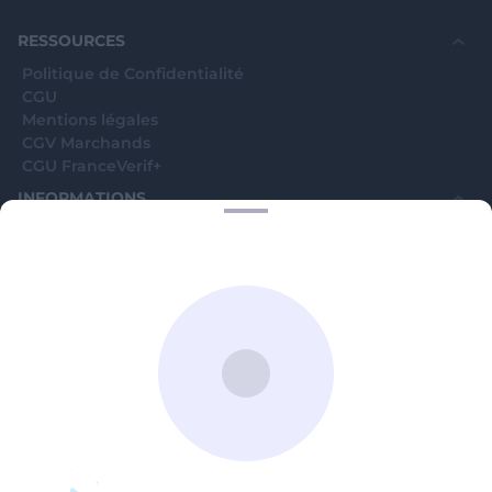
RESSOURCES
Politique de Confidentialité
CGU
Mentions légales
CGV Marchands
CGU FranceVerif+
INFORMATIONS
Catégories
Marchands
Signaler une arnaque
Blog
A PROPOS
Aide
Comment ça marche ?
Contact support utilisateurs
support@franceverif.fr