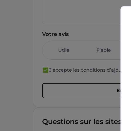
Votre avis
Utile
Fiable
J’accepte les conditions d’ajout 
Envoy
Questions sur les sites f