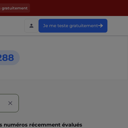
s gratuitement
Je me teste gratuitement
288
s numéros récemment évalués