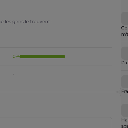
 les gens le trouvent :
Ce
m'
cl
de 
0
%
Pr
-
Fr
Ha
agr