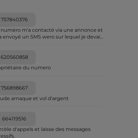
757840376
 numéro m'a contacté via une annonce et
a envoyé un SMS wero sur lequel je devais
iqué pour le paiement.Wero n'envoie pas
sms.et sur wero il y avait rien
620560858
opriétaire du numero
756898667
aude arnaque et vol d'argent
664119516
rcèle d'appels et laisse des messages
essifs.