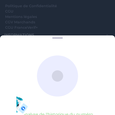
Politique de Confidentialité
CGU
Mentions légales
CGV Marchands
CGU FranceVerif+
INFORMATIONS
Catégories
Marchands
Signaler une arnaque
Blog
A PROPOS
Aide
Comment ça marche ?
Contact support utilisateurs
support@franceverif.fr
©WebVerif SAS au capital de 851 000€ • RCS de Paris 884750035 17
avenue Jean Moulin, 93100 Montreuil, France
Analyse de l'historique du numéro