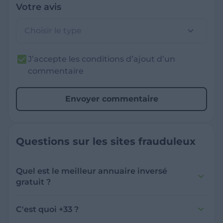
Votre avis
Choisir le type
J’accepte les conditions d’ajout d’un
commentaire
Envoyer commentaire
Questions sur les sites frauduleux
Quel est le meilleur annuaire inversé
gratuit ?
France Verif inclut une fonctionnalité de
recherche de numéro inversée qui est efficace
C'est quoi +33 ?
et gratuite pour identifier les appelants
L'indicatif +33 est le code téléphonique