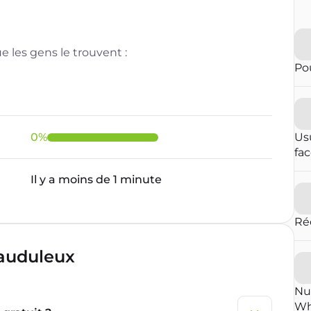
 les gens le trouvent :
Pou
0
%
Us
fa
Il y a moins de 1 minute
Ré
rauduleux
Nu
Wh