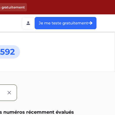
s gratuitement
Je me teste gratuitement
592
s numéros récemment évalués