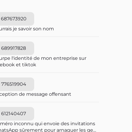
687673920
rrais je savoir son nom
689917828
urpe l'identité de mon entreprise sur
cebook et tiktok
776519904
ception de message offensant
612140407
méro inconnu qui envoie des invitations
atsApp sûrement pour arnaquer les gens