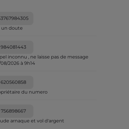
33767984305
i un doute
984081443
pel inconnu , ne laisse pas de message
/08/2026 à 9h14
620560858
opriétaire du numero
756898667
aude arnaque et vol d'argent