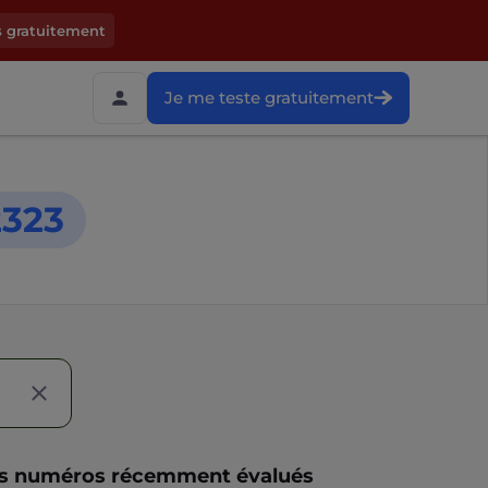
s gratuitement
Je me teste gratuitement
323
s numéros récemment évalués