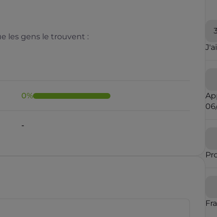
 les gens le trouvent :
J'a
0
%
Ap
06
Il y a moins de 1 minute
Pr
rauduleux
Fr