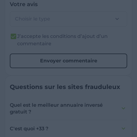
Votre avis
Choisir le type
J’accepte les conditions d’ajout d’un
commentaire
Envoyer commentaire
Questions sur les sites frauduleux
Quel est le meilleur annuaire inversé
gratuit ?
France Verif inclut une fonctionnalité de
recherche de numéro inversée qui est efficace
C'est quoi +33 ?
et gratuite pour identifier les appelants
L'indicatif +33 est le code téléphonique