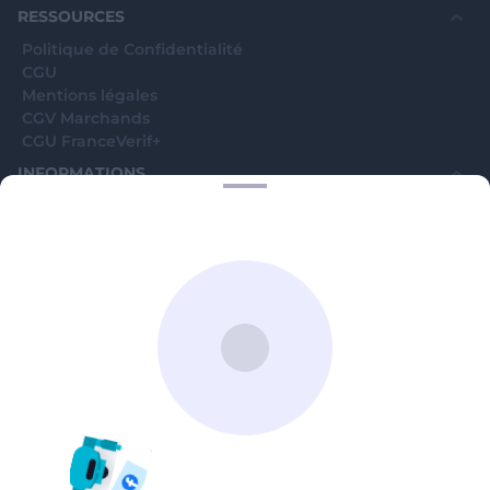
RESSOURCES
Politique de Confidentialité
CGU
Mentions légales
CGV Marchands
CGU FranceVerif+
INFORMATIONS
Catégories
Marchands
Signaler une arnaque
Blog
A PROPOS
Aide
Comment ça marche ?
Contact support utilisateurs
support@franceverif.fr
©WebVerif SAS au capital de 851 000€ • RCS de Paris 884750035 17