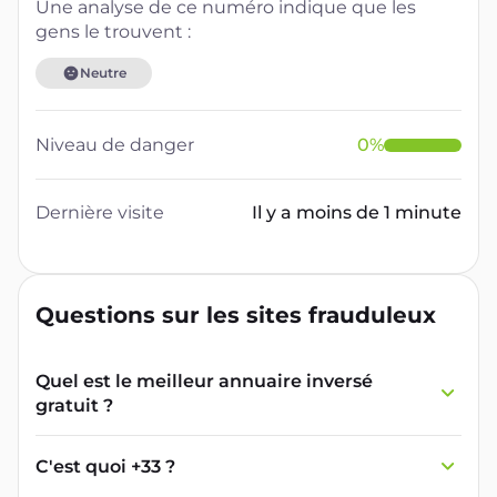
Une analyse de ce numéro indique que les
gens le trouvent :
Neutre
Niveau de danger
0
%
Dernière visite
Il y a moins de 1 minute
Questions sur les sites frauduleux
Quel est le meilleur annuaire inversé
gratuit ?
France Verif inclut une fonctionnalité de
recherche de numéro inversée qui est efficace
C'est quoi +33 ?
et gratuite pour identifier les appelants
L'indicatif +33 est le code téléphonique