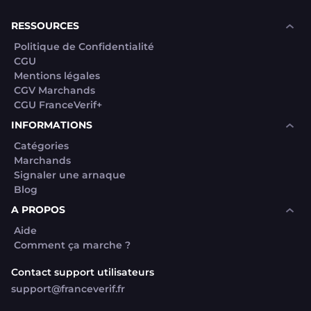
souhaite voir avec vous si elles sont avérées car
elles sont bloquées en attente. C'est un leurre.
RESSOURCES
Politique de Confidentialité
CGU
Mentions légales
CGV Marchands
CGU FranceVerif+
INFORMATIONS
Catégories
Marchands
Signaler une arnaque
Blog
A PROPOS
Aide
Comment ça marche ?
Contact support utilisateurs
support@franceverif.fr