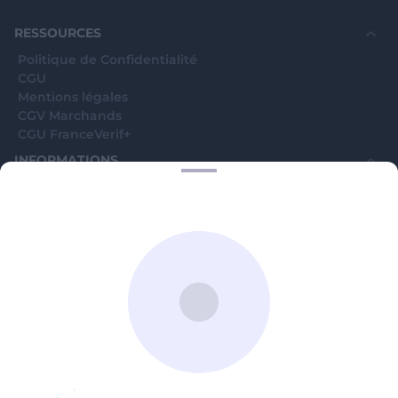
souhaite voir avec vous si elles sont avérées car
elles sont bloquées en attente. C'est un leurre.
RESSOURCES
Politique de Confidentialité
CGU
Mentions légales
CGV Marchands
CGU FranceVerif+
INFORMATIONS
Catégories
Marchands
Signaler une arnaque
Blog
A PROPOS
Aide
Comment ça marche ?
Contact support utilisateurs
support@franceverif.fr