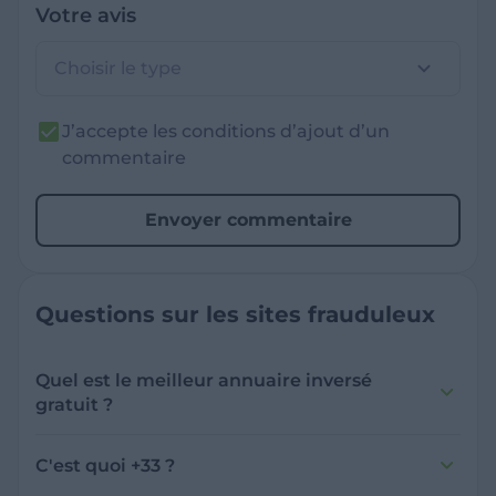
Votre avis
Choisir le type
J’accepte les conditions d’ajout d’un
commentaire
Envoyer commentaire
Questions sur les sites frauduleux
Quel est le meilleur annuaire inversé
gratuit ?
France Verif inclut une fonctionnalité de
recherche de numéro inversée qui est efficace
C'est quoi +33 ?
et gratuite pour identifier les appelants
L'indicatif +33 est le code téléphonique