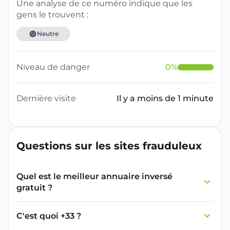
Une analyse de ce numéro indique que les
gens le trouvent :
Neutre
Niveau de danger
0
%
Dernière visite
Il y a moins de 1 minute
Questions sur les sites frauduleux
Quel est le meilleur annuaire inversé
gratuit ?
France Verif inclut une fonctionnalité de
recherche de numéro inversée qui est efficace
C'est quoi +33 ?
et gratuite pour identifier les appelants
L'indicatif +33 est le code téléphonique