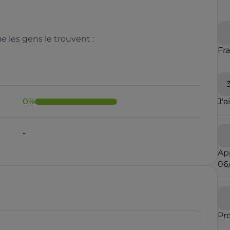
 les gens le trouvent :
Fr
0
%
J'a
Il y a moins de 1 minute
Ap
06
rauduleux
Pr