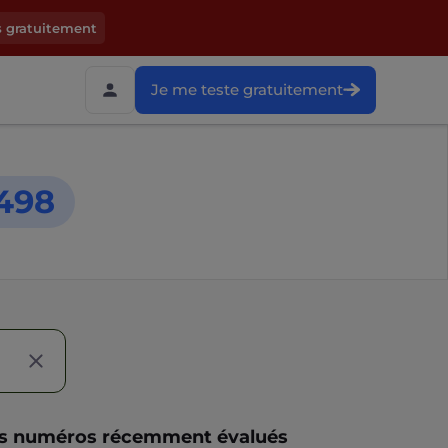
s gratuitement
Je me teste gratuitement
498
s numéros récemment évalués