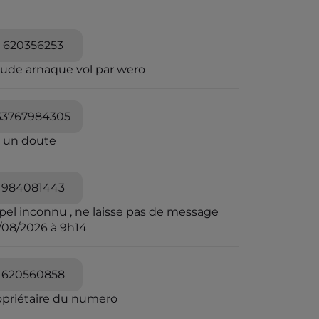
620356253
aude arnaque vol par wero
33767984305
i un doute
984081443
pel inconnu , ne laisse pas de message
/08/2026 à 9h14
620560858
opriétaire du numero