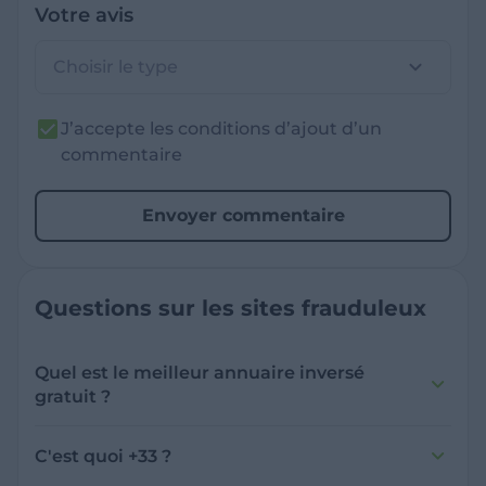
Votre avis
Choisir le type
J’accepte les conditions d’ajout d’un
commentaire
Envoyer commentaire
Questions sur les sites frauduleux
Quel est le meilleur annuaire inversé
gratuit ?
France Verif inclut une fonctionnalité de
recherche de numéro inversée qui est efficace
C'est quoi +33 ?
et gratuite pour identifier les appelants
L'indicatif +33 est le code téléphonique