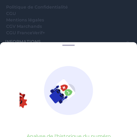
Politique de Confidentialité
CGU
Mentions légales
CGV Marchands
CGU FranceVerif+
INFORMATIONS
Catégories
Marchands
Signaler une arnaque
Blog
A PROPOS
Aide
Comment ça marche ?
Contact support utilisateurs
support@franceverif.fr
©WebVerif SAS au capital de 851 000€ • RCS de Paris 884750035 17
avenue Jean Moulin, 93100 Montreuil, France
Analyse de l'historique du numéro