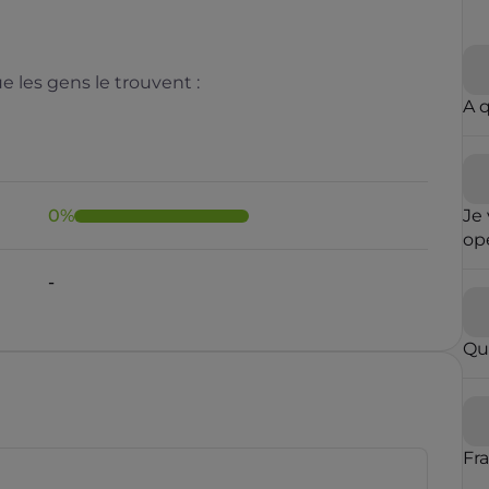
 les gens le trouvent :
A 
0
%
Je 
opé
fai
-
ré
qu
in
Qu
con
op
par
vou
blo
Fr