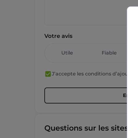
Votre avis
Utile
Fiable
J’accepte les conditions d’ajout 
Envoy
Questions sur les sites f