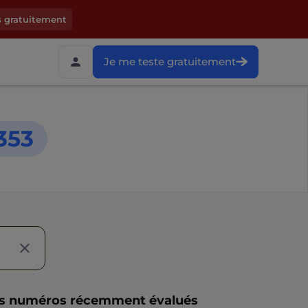
s gratuitement
Je me teste gratuitement
353
s numéros récemment évalués