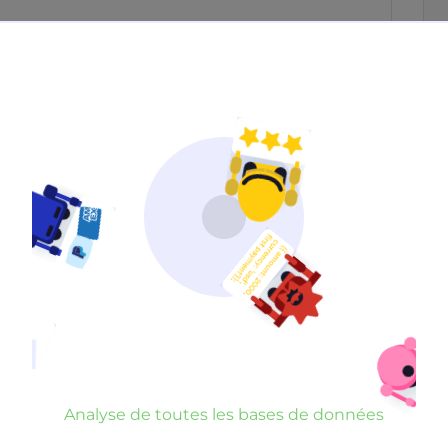
Neutre
Gênant
Dangereux
d’un commentaire
er commentaire
rauduleux
Analyse de toutes les bases de données