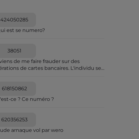
424050285
qui est se numero?
38051
viens de me faire frauder sur des
rations de cartes bancaires. L'individu se
t passer pour une personne travaillant à la
pression des fraudes bancaires et explique
e vous allez recevoir un SMS pour vous
618150862
diquer que vous êtes en ligne avec un
'est-ce ? Ce numéro ?
seiller bancaire. Il explique que des
érations ont été caractérisées suspectes
 l'algorithme et qu'il souhaite voir avec
620356253
s si elles sont avérées car elles sont
quées en attente. C'est un leurre.
aude arnaque vol par wero