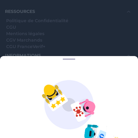
souhaite voir avec vous si elles sont avérées car
elles sont bloquées en attente. C'est un leurre.
RESSOURCES
Politique de Confidentialité
CGU
Mentions légales
CGV Marchands
CGU FranceVerif+
INFORMATIONS
Catégories
Marchands
Signaler une arnaque
Blog
A PROPOS
Aide
Comment ça marche ?
Contact support utilisateurs
support@franceverif.fr