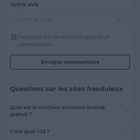
Votre avis
Choisir le type
J’accepte les conditions d’ajout d’un
commentaire
Envoyer commentaire
Questions sur les sites frauduleux
Quel est le meilleur annuaire inversé
gratuit ?
France Verif inclut une fonctionnalité de
recherche de numéro inversée qui est efficace
C'est quoi +33 ?
et gratuite pour identifier les appelants
L'indicatif +33 est le code téléphonique