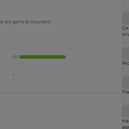
 les gens le trouvent :
Ce
m'
cl
de 
0
%
Pr
Il y a moins de 1 minute
Fr
rauduleux
Ha
agr