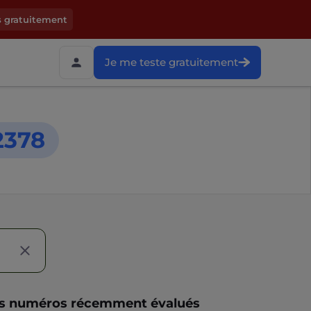
s gratuitement
Je me teste gratuitement
2378
s numéros récemment évalués