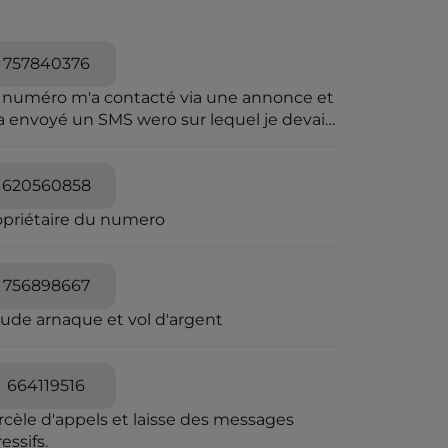
757840376
 numéro m'a contacté via une annonce et
a envoyé un SMS wero sur lequel je devais
iqué pour le paiement.Wero n'envoie pas
sms.et sur wero il y avait rien
620560858
opriétaire du numero
756898667
aude arnaque et vol d'argent
664119516
rcèle d'appels et laisse des messages
essifs.