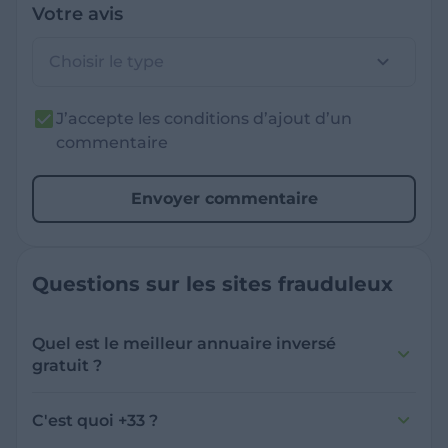
Votre avis
Choisir le type
J’accepte les conditions d’ajout d’un
commentaire
Envoyer commentaire
Questions sur les sites frauduleux
Quel est le meilleur annuaire inversé
gratuit ?
France Verif inclut une fonctionnalité de
recherche de numéro inversée qui est efficace
C'est quoi +33 ?
et gratuite pour identifier les appelants
L'indicatif +33 est le code téléphonique