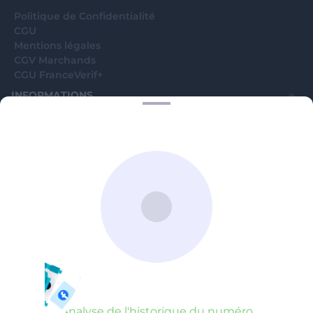
Politique de Confidentialité
CGU
Mentions légales
CGV Marchands
CGU FranceVerif+
INFORMATIONS
Catégories
Marchands
Signaler une arnaque
Blog
A PROPOS
Aide
Comment ça marche ?
Contact support utilisateurs
support@franceverif.fr
©WebVerif SAS au capital de 851 000€ • RCS de Paris 884750035 17
avenue Jean Moulin, 93100 Montreuil, France
Analyse de l'historique du numéro