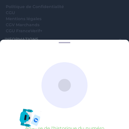
Politique de Confidentialité
CGU
Mentions légales
CGV Marchands
CGU FranceVerif+
INFORMATIONS
Catégories
Marchands
Signaler une arnaque
Blog
A PROPOS
Aide
Comment ça marche ?
Contact support utilisateurs
support@franceverif.fr
©WebVerif SAS au capital de 851 000€ • RCS de Paris 884750035 17
avenue Jean Moulin, 93100 Montreuil, France
Analyse de l'historique du numéro