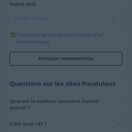
Votre avis
Choisir le type
J’accepte les conditions d’ajout d’un
commentaire
Envoyer commentaire
Questions sur les sites frauduleux
Quel est le meilleur annuaire inversé
gratuit ?
France Verif inclut une fonctionnalité de
recherche de numéro inversée qui est efficace
C'est quoi +33 ?
et gratuite pour identifier les appelants
L'indicatif +33 est le code téléphonique