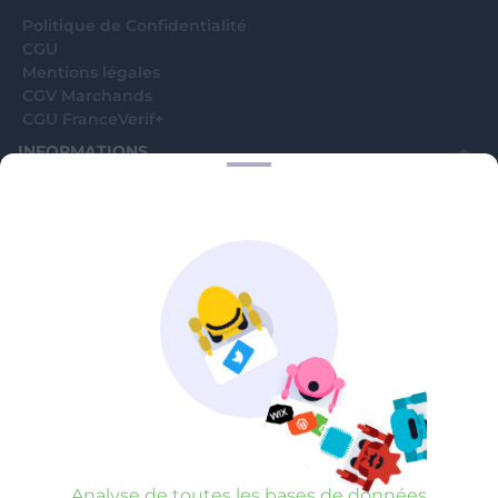
Politique de Confidentialité
CGU
Mentions légales
CGV Marchands
CGU FranceVerif+
INFORMATIONS
Catégories
Marchands
Signaler une arnaque
Blog
A PROPOS
Aide
Comment ça marche ?
Contact support utilisateurs
support@franceverif.fr
©WebVerif SAS au capital de 851 000€ • RCS de Paris 884750035 17
avenue Jean Moulin, 93100 Montreuil, France
Analyse de la réputation du numéro