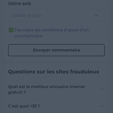
Votre avis
Choisir le type
J’accepte les conditions d’ajout d’un
commentaire
Envoyer commentaire
Questions sur les sites frauduleux
Quel est le meilleur annuaire inversé
gratuit ?
France Verif inclut une fonctionnalité de
recherche de numéro inversée qui est efficace
C'est quoi +33 ?
et gratuite pour identifier les appelants
L'indicatif +33 est le code téléphonique