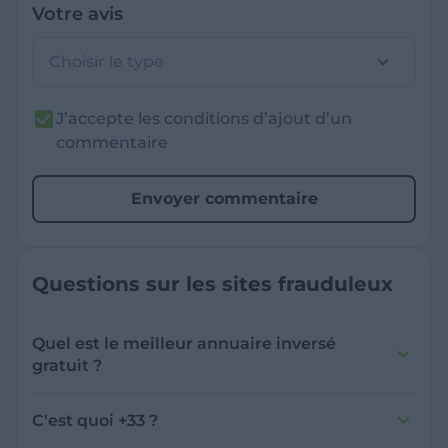
Votre avis
Choisir le type
J’accepte les conditions d’ajout d’un
commentaire
Envoyer commentaire
Questions sur les sites frauduleux
Quel est le meilleur annuaire inversé
gratuit ?
France Verif inclut une fonctionnalité de
recherche de numéro inversée qui est efficace
C'est quoi +33 ?
et gratuite pour identifier les appelants
L'indicatif +33 est le code téléphonique