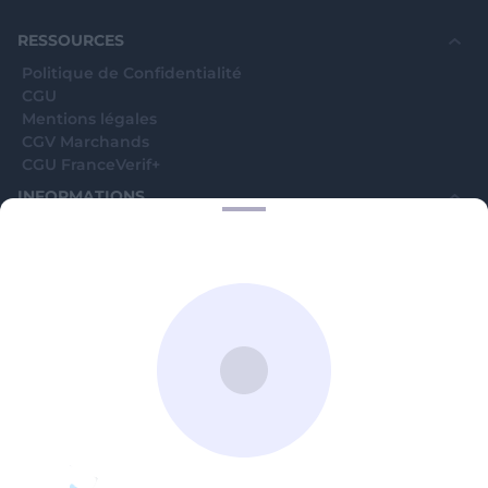
souhaite voir avec vous si elles sont avérées car
elles sont bloquées en attente. C'est un leurre.
RESSOURCES
Politique de Confidentialité
CGU
Mentions légales
CGV Marchands
CGU FranceVerif+
INFORMATIONS
Catégories
Marchands
Signaler une arnaque
Blog
A PROPOS
Aide
Comment ça marche ?
Contact support utilisateurs
support@franceverif.fr