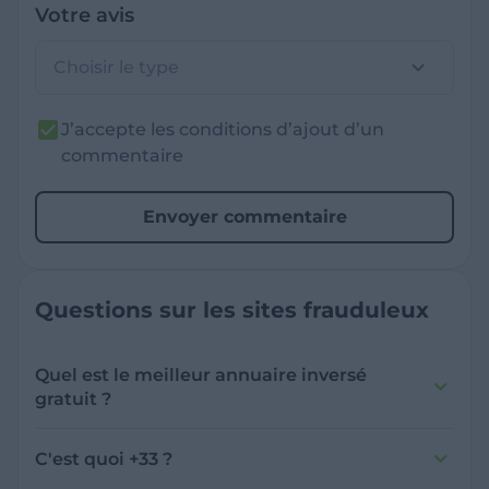
Votre avis
Choisir le type
J’accepte les conditions d’ajout d’un
commentaire
Envoyer commentaire
Questions sur les sites frauduleux
Quel est le meilleur annuaire inversé
gratuit ?
France Verif inclut une fonctionnalité de
recherche de numéro inversée qui est efficace
C'est quoi +33 ?
et gratuite pour identifier les appelants
L'indicatif +33 est le code téléphonique