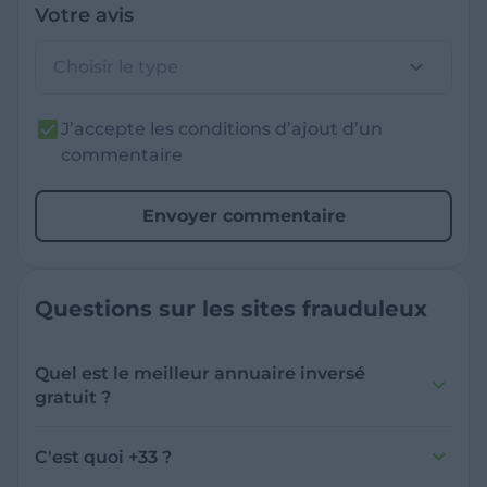
Votre avis
Choisir le type
J’accepte les conditions d’ajout d’un
commentaire
Envoyer commentaire
Questions sur les sites frauduleux
Quel est le meilleur annuaire inversé
gratuit ?
France Verif inclut une fonctionnalité de
recherche de numéro inversée qui est efficace
C'est quoi +33 ?
et gratuite pour identifier les appelants
L'indicatif +33 est le code téléphonique