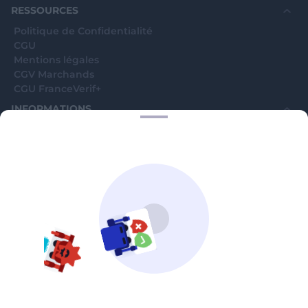
RESSOURCES
Politique de Confidentialité
CGU
Mentions légales
CGV Marchands
CGU FranceVerif+
INFORMATIONS
Catégories
Marchands
Signaler une arnaque
Blog
A PROPOS
Aide
Comment ça marche ?
Contact support utilisateurs
support@franceverif.fr
©WebVerif SAS au capital de 851 000€ • RCS de Paris 884750035 17