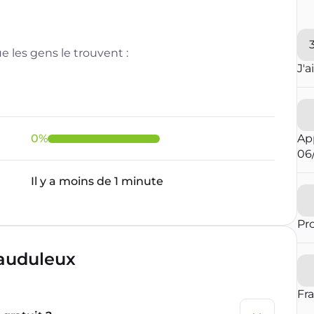
 les gens le trouvent :
J'a
0
%
Ap
06
Il y a moins de 1 minute
Pr
rauduleux
Fr