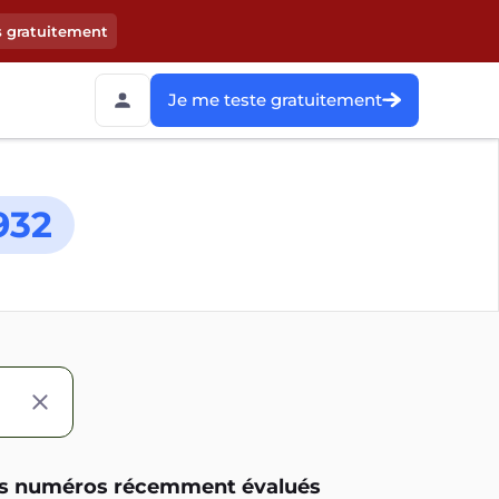
s gratuitement
Je me teste gratuitement
932
s numéros récemment évalués