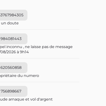
33767984305
i un doute
984081443
pel inconnu , ne laisse pas de message
/08/2026 à 9h14
620560858
opriétaire du numero
756898667
aude arnaque et vol d'argent