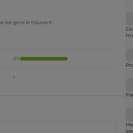
 les gens le trouvent :
Ce
m'
cl
de 
0
%
Pr
-
Fr
Ha
agr