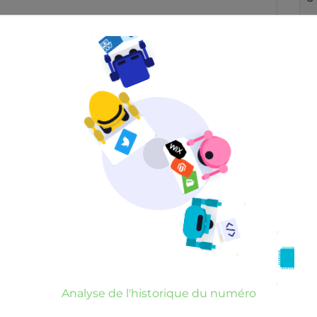
Neutre
Gênant
Dangereux
d’un commentaire
er commentaire
rauduleux
Analyse de l'historique du numéro