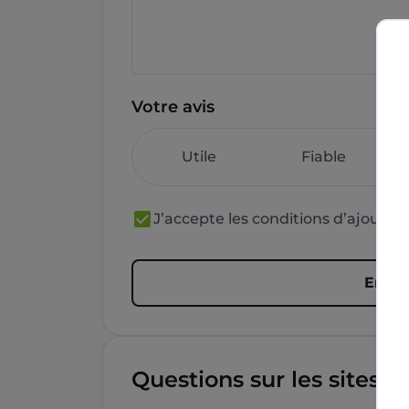
Votre avis
Utile
Fiable
J’accepte les conditions d’ajout 
Envoy
Questions sur les sites f