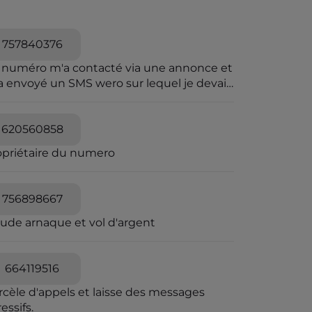
757840376
 numéro m'a contacté via une annonce et
a envoyé un SMS wero sur lequel je devais
iqué pour le paiement.Wero n'envoie pas
sms.et sur wero il y avait rien
620560858
opriétaire du numero
756898667
aude arnaque et vol d'argent
664119516
rcèle d'appels et laisse des messages
essifs.