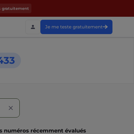
s gratuitement
Je me teste gratuitement
433
s numéros récemment évalués