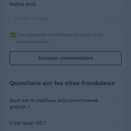
Votre avis
Choisir le type
J’accepte les conditions d’ajout d’un
commentaire
Envoyer commentaire
Questions sur les sites frauduleux
Quel est le meilleur annuaire inversé
gratuit ?
France Verif inclut une fonctionnalité de
recherche de numéro inversée qui est efficace
C'est quoi +33 ?
et gratuite pour identifier les appelants
L'indicatif +33 est le code téléphonique