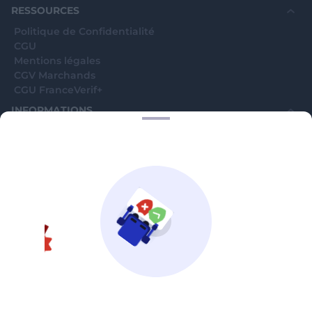
RESSOURCES
Politique de Confidentialité
CGU
Mentions légales
CGV Marchands
CGU FranceVerif+
INFORMATIONS
Catégories
Marchands
Signaler une arnaque
Blog
A PROPOS
Aide
Comment ça marche ?
Contact support utilisateurs
support@franceverif.fr
©WebVerif SAS au capital de 851 000€ • RCS de Paris 884750035 17