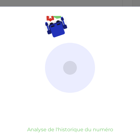
ap
fai
Neutre
Gênant
Dangereux
d’un commentaire
er commentaire
rauduleux
Analyse de l'historique du numéro