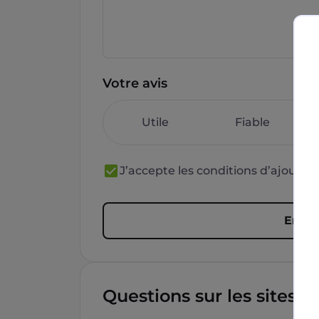
Votre avis
Utile
Fiable
J’accepte les conditions d’ajout 
Envoy
Questions sur les sites f