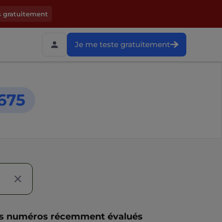
s gratuitement
Je me teste gratuitement
675
s numéros récemment évalués