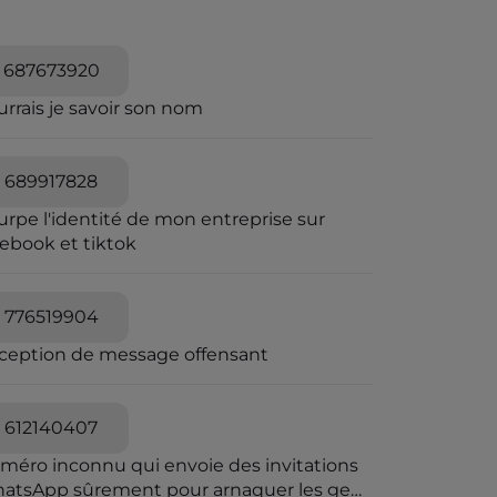
687673920
rrais je savoir son nom
689917828
urpe l'identité de mon entreprise sur
cebook et tiktok
776519904
ception de message offensant
612140407
méro inconnu qui envoie des invitations
atsApp sûrement pour arnaquer les gens