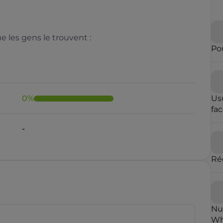
 les gens le trouvent :
Pou
0
%
Us
fa
-
Ré
Nu
Wh