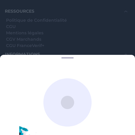
souhaite voir avec vous si elles sont avérées car
elles sont bloquées en attente. C'est un leurre.
RESSOURCES
Politique de Confidentialité
CGU
Mentions légales
CGV Marchands
CGU FranceVerif+
INFORMATIONS
Catégories
Marchands
Signaler une arnaque
Blog
A PROPOS
Aide
Comment ça marche ?
Contact support utilisateurs
support@franceverif.fr