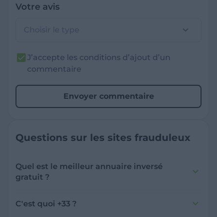
Votre avis
Choisir le type
J’accepte les conditions d’ajout d’un
commentaire
Envoyer commentaire
Questions sur les sites frauduleux
Quel est le meilleur annuaire inversé
gratuit ?
France Verif inclut une fonctionnalité de
recherche de numéro inversée qui est efficace
C'est quoi +33 ?
et gratuite pour identifier les appelants
L'indicatif +33 est le code téléphonique