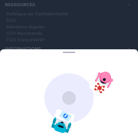
RESSOURCES
Politique de Confidentialité
CGU
Mentions légales
CGV Marchands
CGU FranceVerif+
INFORMATIONS
Catégories
Marchands
Signaler une arnaque
Blog
A PROPOS
Aide
Comment ça marche ?
Contact support utilisateurs
support@franceverif.fr
©WebVerif SAS au capital de 851 000€ • RCS de Paris 884750035 17