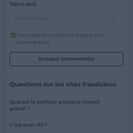
Votre avis
Choisir le type
J’accepte les conditions d’ajout d’un
commentaire
Envoyer commentaire
Questions sur les sites frauduleux
Quel est le meilleur annuaire inversé
gratuit ?
France Verif inclut une fonctionnalité de
recherche de numéro inversée qui est efficace
C'est quoi +33 ?
et gratuite pour identifier les appelants
L'indicatif +33 est le code téléphonique