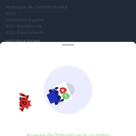
Politique de Confidentialité
CGU
Mentions légales
CGV Marchands
CGU FranceVerif+
INFORMATIONS
Catégories
Marchands
Signaler une arnaque
Blog
A PROPOS
Aide
Comment ça marche ?
Contact support utilisateurs
support@franceverif.fr
©WebVerif SAS au capital de 851 000€ • RCS de Paris 884750035 17
avenue Jean Moulin, 93100 Montreuil, France
Analyse de l'historique du numéro