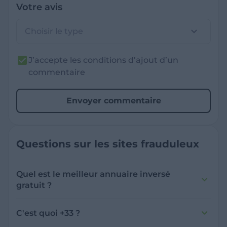
Votre avis
Choisir le type
J’accepte les conditions d’ajout d’un
commentaire
Envoyer commentaire
Questions sur les sites frauduleux
Quel est le meilleur annuaire inversé
gratuit ?
France Verif inclut une fonctionnalité de
recherche de numéro inversée qui est efficace
C'est quoi +33 ?
et gratuite pour identifier les appelants
L'indicatif +33 est le code téléphonique