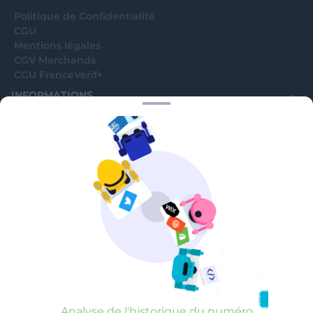
Politique de Confidentialité
CGU
Mentions légales
CGV Marchands
CGU FranceVerif+
INFORMATIONS
Catégories
Marchands
Signaler une arnaque
Blog
A PROPOS
Aide
Comment ça marche ?
Contact support utilisateurs
support@franceverif.fr
©WebVerif SAS au capital de 851 000€ • RCS de Paris 884750035 17
avenue Jean Moulin, 93100 Montreuil, France
Analyse de l'historique du numéro