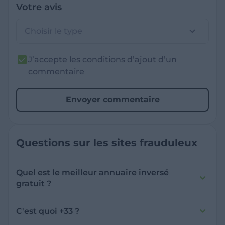
Votre avis
Choisir le type
J’accepte les conditions d’ajout d’un
commentaire
Envoyer commentaire
Questions sur les sites frauduleux
Quel est le meilleur annuaire inversé
gratuit ?
France Verif inclut une fonctionnalité de
recherche de numéro inversée qui est efficace
C'est quoi +33 ?
et gratuite pour identifier les appelants
L'indicatif +33 est le code téléphonique