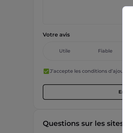
Votre avis
Utile
Fiable
J’accepte les conditions d’ajout 
Envoy
Questions sur les sites f