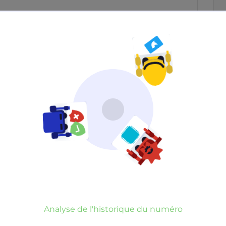
Neutre
Gênant
Dangereux
d’un commentaire
er commentaire
rauduleux
Analyse de l'historique du numéro