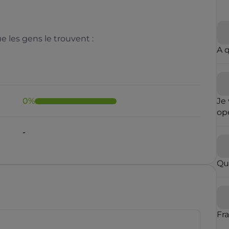
 les gens le trouvent :
A 
0
%
Je 
opé
fai
-
ré
qu
in
Qu
con
op
par
vou
blo
Fr