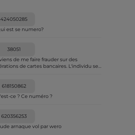
424050285
qui est se numero?
38051
viens de me faire frauder sur des
rations de cartes bancaires. L'individu se
t passer pour une personne travaillant à la
pression des fraudes bancaires et explique
e vous allez recevoir un SMS pour vous
618150862
diquer que vous êtes en ligne avec un
'est-ce ? Ce numéro ?
seiller bancaire. Il explique que des
érations ont été caractérisées suspectes
 l'algorithme et qu'il souhaite voir avec
620356253
s si elles sont avérées car elles sont
quées en attente. C'est un leurre.
aude arnaque vol par wero