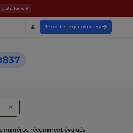
s gratuitement
Je me teste gratuitement
9837
s numéros récemment évalués