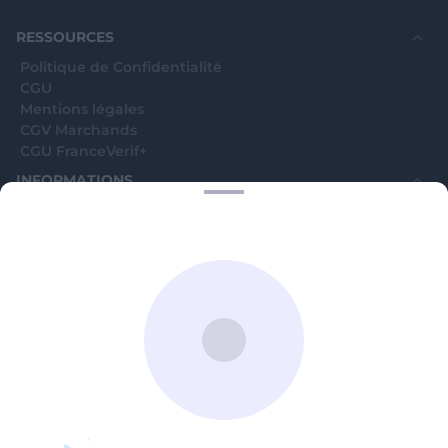
RESSOURCES
Politique de Confidentialité
CGU
Mentions légales
CGV Marchands
CGU FranceVerif+
INFORMATIONS
Catégories
Marchands
Signaler une arnaque
Blog
A PROPOS
Aide
Comment ça marche ?
Contact support utilisateurs
support@franceverif.fr