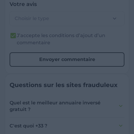
Votre avis
Choisir le type
J’accepte les conditions d’ajout d’un
commentaire
Envoyer commentaire
Questions sur les sites frauduleux
Quel est le meilleur annuaire inversé
gratuit ?
France Verif inclut une fonctionnalité de
recherche de numéro inversée qui est efficace
C'est quoi +33 ?
et gratuite pour identifier les appelants
L'indicatif +33 est le code téléphonique