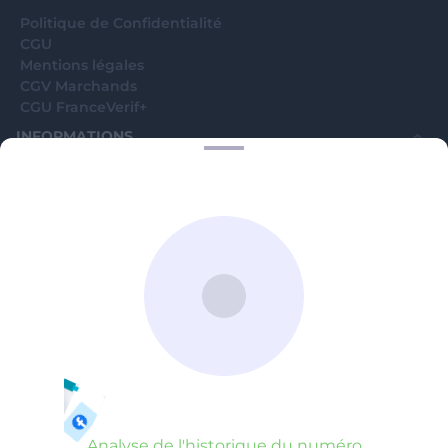
Politique de Confidentialité
CGU
Mentions légales
CGV Marchands
CGU FranceVerif+
INFORMATIONS
Catégories
Marchands
Signaler une arnaque
Blog
A PROPOS
Aide
Comment ça marche ?
Contact support utilisateurs
support@franceverif.fr
©WebVerif SAS au capital de 851 000€ • RCS de Paris 884750035 17
avenue Jean Moulin, 93100 Montreuil, France
Analyse de l'historique du numéro