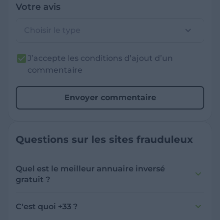
Votre avis
Choisir le type
J’accepte les conditions d’ajout d’un
commentaire
Envoyer commentaire
Questions sur les sites frauduleux
Quel est le meilleur annuaire inversé
gratuit ?
France Verif inclut une fonctionnalité de
recherche de numéro inversée qui est efficace
C'est quoi +33 ?
et gratuite pour identifier les appelants
L'indicatif +33 est le code téléphonique